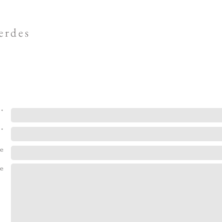
erdes
*
 *
le
e